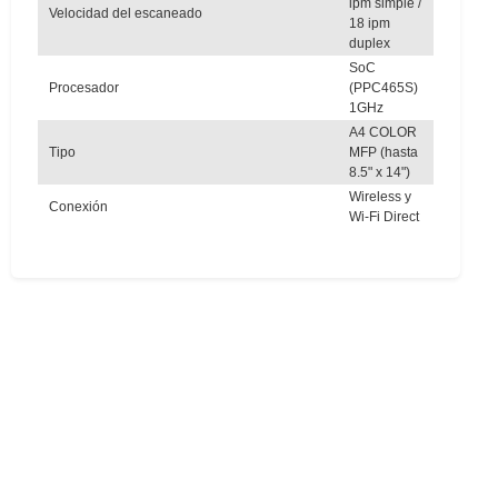
ipm simple /
Velocidad del escaneado
18 ipm
duplex
SoC
Procesador
(PPC465S)
1GHz
A4 COLOR
Tipo
MFP (hasta
8.5" x 14")
Wireless y
Conexión
Wi-Fi Direct