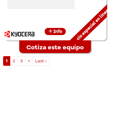
Precio especial en línea
Info
Cotiza este equipo
1
2
3
>
Last ›