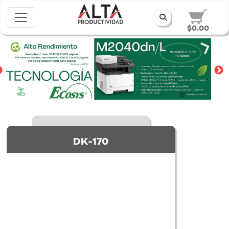
$0.00
DK-170